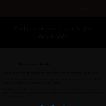
Menu
Veuillez nous excuser pour la gêne
occasionnée
Un film d’Olivier Van Hoofstadt
Sébastien, contrôleur de train consciencieux et professionnel, rêve d’être muté dans le sud de la France.
Pour valider sa mutation, il doit effectuer un dernier trajet de routine sous la supervision de Madeleine,
une inspectrice légèrement sociopathe qui ne va pas le lâcher.
C’est là que tout déraille : entre un conducteur qui pense conduire un avion de chasse, un collègue très
jaloux et des passagers tous plus dingues les uns que les autres, ce qui devait être une formalité va devenir
le pire voyage de sa vie…